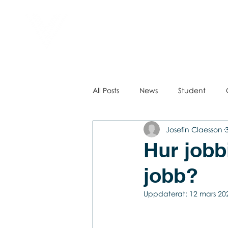
Virtual Career Days
E
All Posts
News
Student
Josefin Claesson
Hur jobb
jobb?
Uppdaterat:
12 mars 20