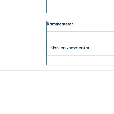
Kommentarer
Skriv en kommentar...
Vill du studera utomlands
med CSN? Så här gör du
drömmen möjlig!