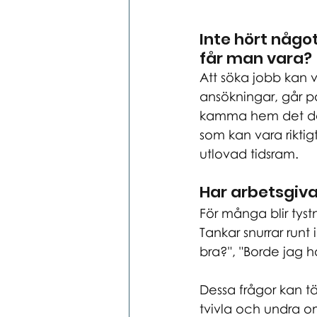
Inte hört någo
får man vara?
Att söka jobb kan 
ansökningar, går p
kamma hem det där 
som kan vara rikti
utlovad tidsram. 
Har arbetsgiv
För många blir tystn
Tankar snurrar runt 
bra?", "Borde jag h
Dessa frågor kan tä
tvivla och undra om 