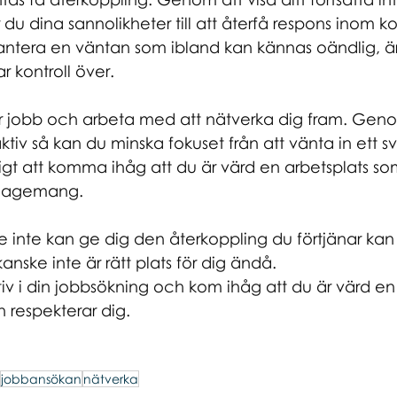
 dina sannolikheter till att återfå respons inom kor
hantera en väntan som ibland kan kännas oändlig, är
 kontroll över. 
ler jobb och arbeta med att nätverka dig fram. Geno
ktiv så kan du minska fokuset från att vänta in ett sv
ktigt att komma ihåg att du är värd en arbetsplats so
ngagemang. 
 inte kan ge dig den återkoppling du förtjänar kan 
anske inte är rätt plats för dig ändå.
ktiv i din jobbsökning och kom ihåg att du är värd en
 respekterar dig.
jobbansökan
nätverka