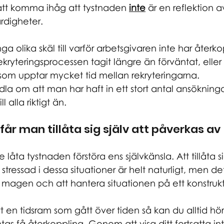
 att komma ihåg att tystnaden 
inte
 är en reflektion 
rdigheter.  
 olika skäl till varför arbetsgivaren inte har återkopp
kryteringsprocessen tagit längre än förväntat, eller
om upptar mycket tid mellan rekryteringarna.
a om att man har haft in ett stort antal ansökninga
l alla riktigt än.
år man tillåta sig själv att påverkas av 
te låta tystnaden förstöra ens självkänsla. Att tillåta si
stressad i dessa situationer är helt naturligt, men de
is i magen och att hantera situationen på ett konstrukti
tt en tidsram som gått över tiden så kan du alltid hö
tas få återkoppling. Genom att visa ditt fortsatta in