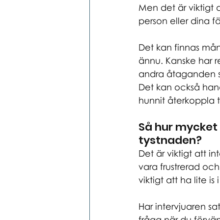
Men det är viktigt
person eller dina fä
Det kan finnas många
ännu. Kanske har re
andra åtaganden s
Det kan också handl
hunnit återkoppla til
Så hur mycket f
tystnaden?
Det är viktigt att in
vara frustrerad och 
viktigt att ha lite 
Har intervjuaren sa
fråga när du förvän