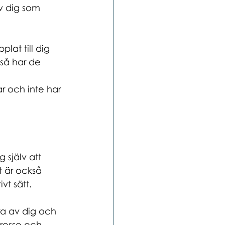
av dig som 
lat till dig 
 så har de 
r och inte har 
g själv att 
t är också 
vt sätt.
ra av dig och 
tresse och 