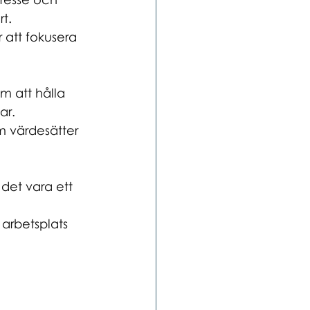
t.
 att fokusera 
m att hålla 
ar.
m värdesätter 
det vara ett 
 arbetsplats 