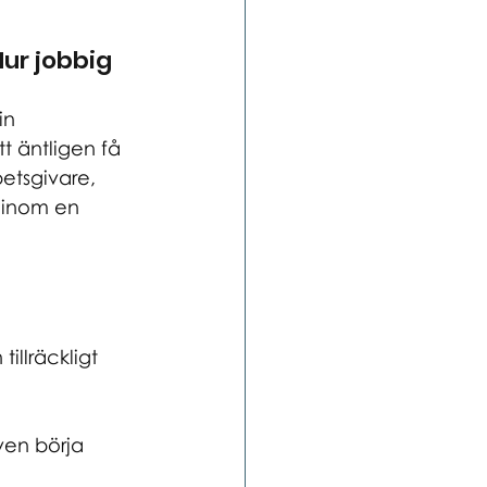
ur jobbig 
in 
t äntligen få 
etsgivare, 
 inom en 
illräckligt 
ven börja 