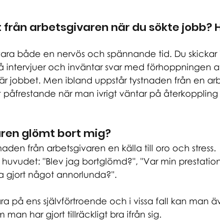
t från arbetsgivaren när du sökte jobb? H
vara både en nervös och spännande tid. Du skickar 
å intervjuer och inväntar svar med förhoppningen at
jobbet. Men ibland uppstår tystnaden från en arb
gt påfrestande när man ivrigt väntar på återkoppling
aren glömt bort mig?
aden från arbetsgivaren en källa till oro och stress. 
i huvudet: "Blev jag bortglömd?", "Var min prestation t
a gjort något annorlunda?". 
ra på ens självförtroende och i vissa fall kan man ä
man har gjort tillräckligt bra ifrån sig.