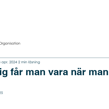
ventkalender
Framtidsmässan
För utställare
Bl
Organisation
3 apr. 2024
2 min läsning
ig får man vara när man
25