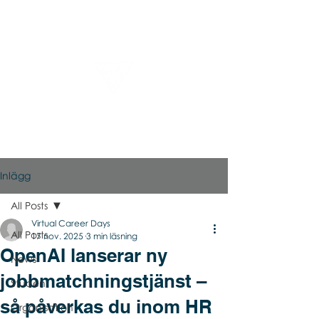
Virtual Career Days
Inlägg
All Posts
Virtual Career Days
All Posts
17 nov. 2025
3 min läsning
OpenAI lanserar ny
News
jobbmatchningstjänst –
Student
så påverkas du inom HR
Organisation