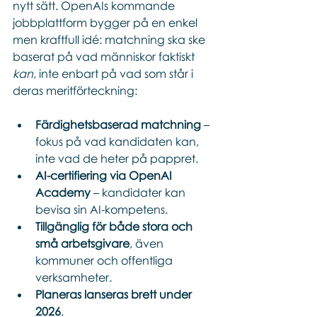
nytt sätt. OpenAIs kommande 
jobbplattform bygger på en enkel 
men kraftfull idé: matchning ska ske 
baserat på vad människor faktiskt 
kan
, inte enbart på vad som står i 
deras meritförteckning: 
Färdighetsbaserad matchning
 – 
fokus på vad kandidaten kan, 
inte vad de heter på pappret.
AI-certifiering via OpenAI 
Academy
 – kandidater kan 
bevisa sin AI-kompetens.
Tillgänglig för både stora och 
små arbetsgivare
, även 
kommuner och offentliga 
verksamheter.
Planeras lanseras brett under 
2026
.