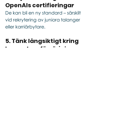
OpenAIs certifieringar
De kan bli en ny standard – särskilt 
vid rekrytering av juniora talanger 
eller karriärbytare.
5. Tänk långsiktigt kring 
kompetensförsörjning
De organisationer som tidigt bygger 
upp en AI-mogen kultur kommer få 
ett stort försprång både i 
konkurrensen om talanger och i sin 
operativa effektivitet.
Sammanfattning
OpenAIs nya satsning är mer än en 
teknisk innovation – det är en chans 