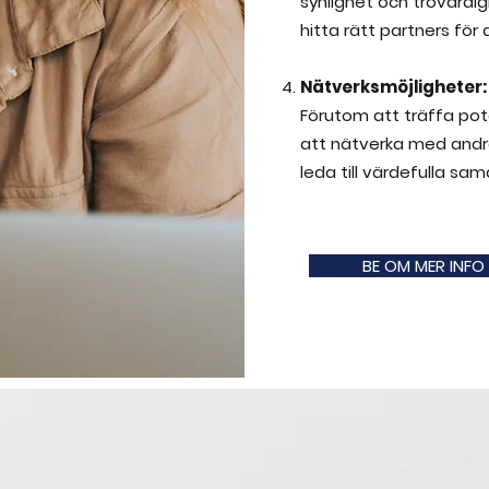
synlighet och trovärdig
hitta rätt partners för
Nätverksmöjligheter:
Förutom att träffa pot
att nätverka med andr
leda till värdefulla sam
BE OM MER INFO