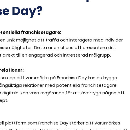
se Day?
tentiella franchisetagare:
en unik möjlighet att träffa och interagera med individer
hisemöjligheter. Detta är en chans att presentera ditt
direkt till en engagerad och intresserad målgrupp.
elationer:
isa upp ditt varumärke på Franchise Day kan du bygga
ångsiktiga relationer med potentiella franchisetagare.
 digitala, kan vara avgörande för att övertyga någon att
cept.
ell plattform som Franchise Day stärker ditt varumärkes