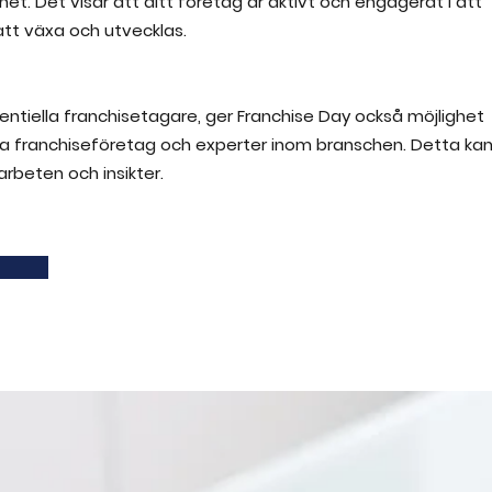
het. Det visar att ditt företag är aktivt och engagerat i att
 att växa och utvecklas.
entiella franchisetagare, ger Franchise Day också möjlighet
a franchiseföretag och experter inom branschen. Detta ka
arbeten och insikter.