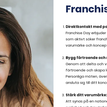
Franchi
Direktkontakt med po
Franchise Day erbjuder 
som aktivt söker franc
varumärke och koncept 
Bygg förtroende och r
Genom att delta och v
förtroende och skapa l
Personliga möten, även
ansluta sig till ditt kon
Stärk ditt varumärke:
Att synas på en nation