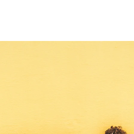
Event Calendar
For exhibitors
Blog
Abo