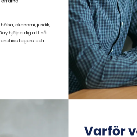
 erfarna
lsa, ekonomi, juridik,
Day hjälpa dig att nå
 franchisetagare och
Varför v