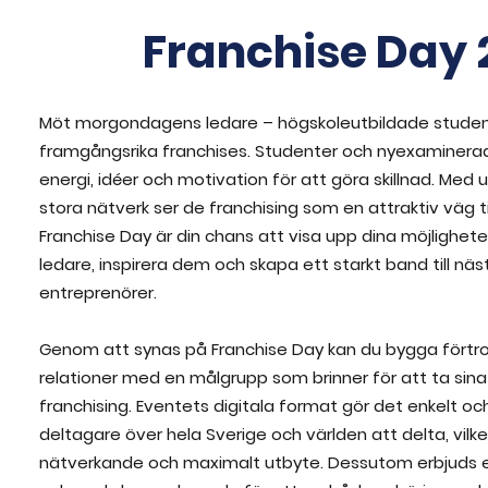
Franchise Day
Möt morgondagens ledare – högskoleutbildade studen
framgångsrika franchises. Studenter och nyexaminerade
energi, idéer och motivation för att göra skillnad. Med u
stora nätverk ser de franchising som en attraktiv väg t
Franchise Day är din chans att visa upp dina möjlighete
ledare, inspirera dem och skapa ett starkt band till nä
entreprenörer.
Genom att synas på Franchise Day kan du bygga förtro
relationer med en målgrupp som brinner för att ta sin
franchising. Eventets digitala format gör det enkelt och 
deltagare över hela Sverige och världen att delta, vilke
nätverkande och maximalt utbyte. Dessutom erbjuds ex