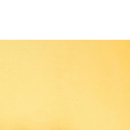
ut Us
To the fair