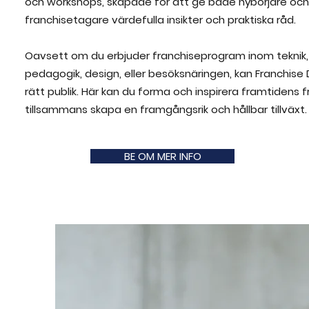
och workshops, skapade för att ge både nybörjare och
franchisetagare värdefulla insikter och praktiska råd.
Oavsett om du erbjuder franchiseprogram inom teknik, hä
pedagogik, design, eller besöksnäringen, kan Franchise 
rätt publik. Här kan du forma och inspirera framtidens
tillsammans skapa en framgångsrik och hållbar tillväxt.
BE OM MER INFO