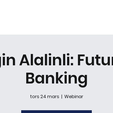
ventkalender
Framtidsmässan
För utställare
Bl
in Alalinli: Futu
Banking
tors 24 mars
  |  
Webinar