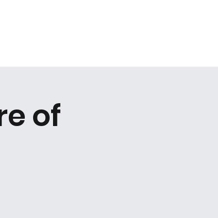
ogg
Om oss
Till mässan
re of