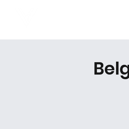
Virtual Career Days
E
Belg