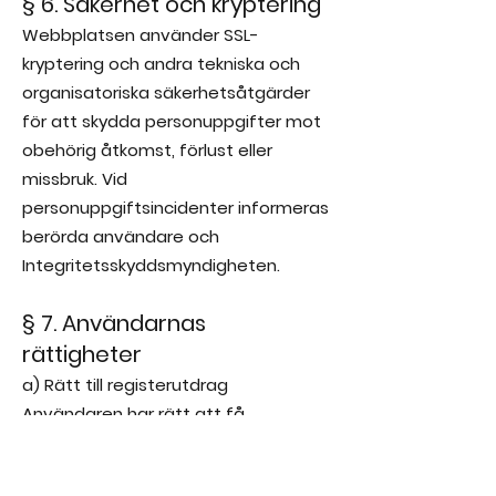
§ 6. Säkerhet och kryptering
Webbplatsen använder SSL-
kryptering och andra tekniska och
organisatoriska säkerhetsåtgärder
för att skydda personuppgifter mot
obehörig åtkomst, förlust eller
missbruk. Vid
personuppgiftsincidenter informeras
berörda användare och
Integritetsskyddsmyndigheten.
§ 7. Användarnas
rättigheter
a) Rätt till registerutdrag
Användaren har rätt att få
bekräftelse på om personuppgifter
behandlas och få tillgång till dessa.