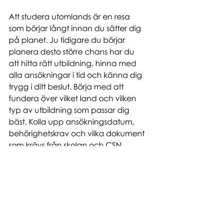
Att studera utomlands är en resa 
som börjar långt innan du sätter dig 
på planet. Ju tidigare du börjar 
planera desto större chans har du 
att hitta rätt utbildning, hinna med 
alla ansökningar i tid och känna dig 
trygg i ditt beslut. Börja med att 
fundera över vilket land och vilken 
typ av utbildning som passar dig 
bäst. Kolla upp ansökningsdatum, 
behörighetskrav och vilka dokument 
som krävs från skolan och CSN. 
Skapa en checklista, ta kontakt med 
en studievägledare eller skolans 
internationella kontor och tveka inte 
att höra av dig till CSN om du har 
några frågor om finansieringen. 