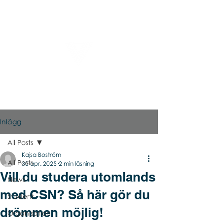
Virtual Career Days
Inlägg
All Posts
Kajsa Boström
All Posts
30 apr. 2025
2 min läsning
Vill du studera utomlands
News
med CSN? Så här gör du
Student
drömmen möjlig!
Organisation