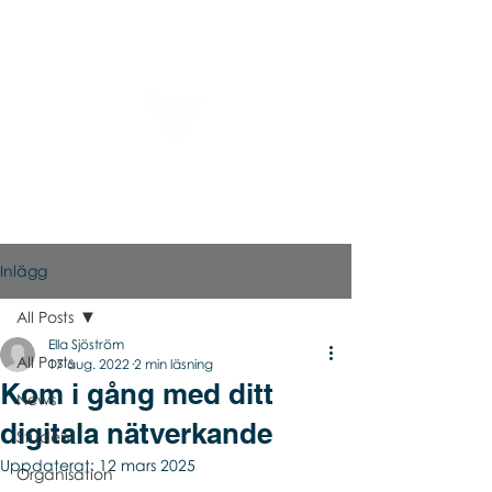
Virtual Career Days
Inlägg
All Posts
Ella Sjöström
All Posts
17 aug. 2022
2 min läsning
Kom i gång med ditt
News
digitala nätverkande
Student
Uppdaterat:
12 mars 2025
Organisation