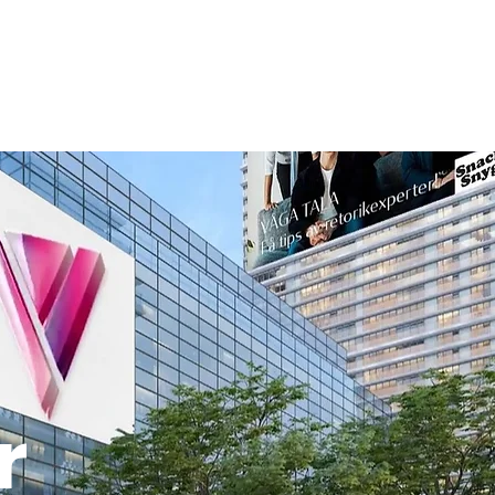
ogg
Om oss
Till mässan
r