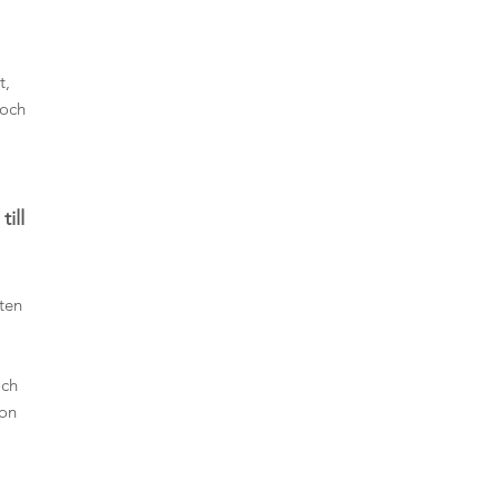
t,
 och
ill
ten
och
ion