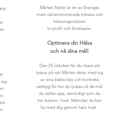
Mårten Nylén är en av Sveriges
rip
mest välrenommerade tränare och
hälsoinspiratörer
at
tv-profil och föreläsare.
er.
Optimera din Hälsa
och nå dina mål!
Den 25 oktober får du chans att
lyssna på när Mårten delar med sig
tt
av sina bästa tips och konkreta
 sig
verktyg för hur du lyckas nå de mål
om
du sätter upp, samtidigt som du
r.
har balans i livet. Metoder du kan
ala
ha med dig genom hela livet.
as.