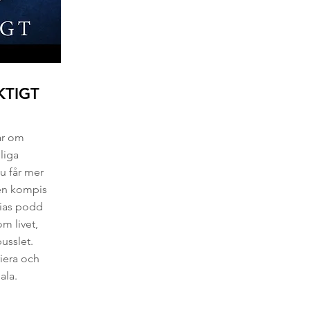
KTIGT
ar om
liga
Du får mer
 en kompis
hias podd
m livet,
usslet.
iera och
ala.