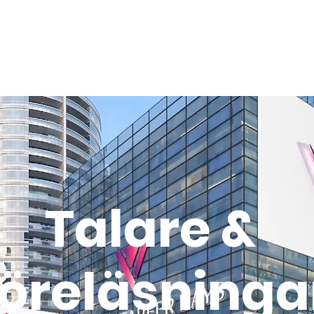
ventkalender
Framtidsmässan
För utställare
Bl
Talare &
öreläsninga