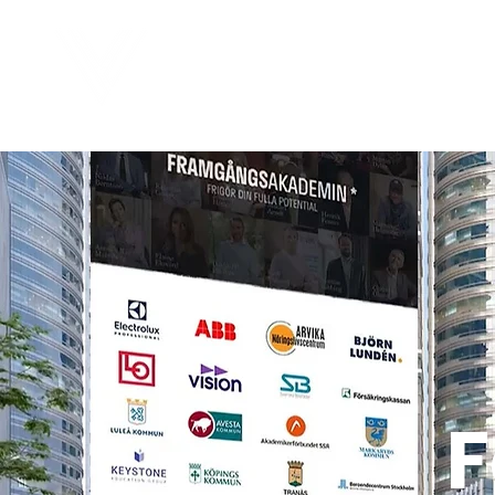
Virtual Career Days
E
F