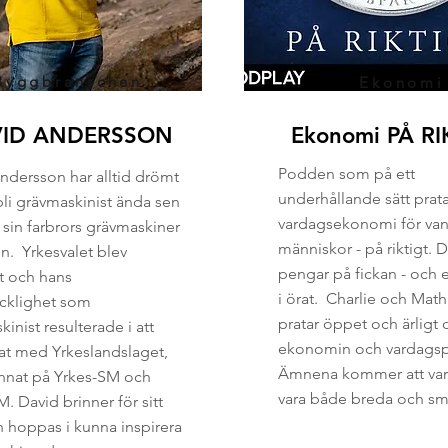
Byggbranschen
Ekonomi
ID ANDERSSON
Ekonomi PÅ RI
Podden som på ett
ndersson har alltid drömt
underhållande sätt prat
bli grävmaskinist ända sen
vardagsekonomi för van
 sin farbrors grävmaskiner
människor - på riktigt. 
n. Yrkesvalet blev
pengar på fickan - och
rt och hans
i örat. Charlie och Mat
icklighet som
pratar öppet och ärligt o
inist resulterade i att
ekonomin och vardagsp
lat med Yrkeslandslaget,
Ämnena kommer att var
nnat på Yrkes-SM och
vara både breda och sm
. David brinner för sitt
h hoppas i kunna inspirera