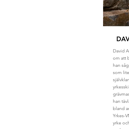
DAV
David A
om att 
han såg
som lite
självkla
yrkessk
grävmask
han täv
bland a
Yrkes-VM
yrke oc