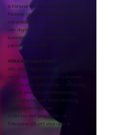
& Försvar samlar arbetsgivare från
försvar, civil beredskap, bevakning,
cybersäkerhet och teknisk säkerhet
i en digital mässhall med
livesändningar, matchning och
personliga möten.
Vilka kan vara med?
Alla arbetsgivare med
rekryteringsbehov inom säkerhet,
försvar eller beredskap – offentlig
sektor, privata säkerhetsbolag,
myndigheter och tech-företag
inom cybersäkerhet.
Vi sköter det praktiska – ni
fokuserar på att visa upp er.