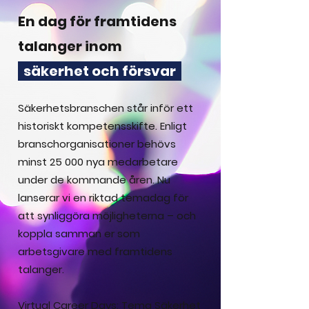
En dag för framtidens
talanger inom
säkerhet och försvar
Säkerhetsbranschen står inför ett
historiskt kompetensskifte. Enligt
branschorganisationer behövs
minst 25 000 nya medarbetare
under de kommande åren. Nu
lanserar vi en riktad temadag för
att synliggöra möjligheterna – och
koppla samman er som
arbetsgivare med framtidens
talanger.
Virtual Career Days: Tema Säkerhet